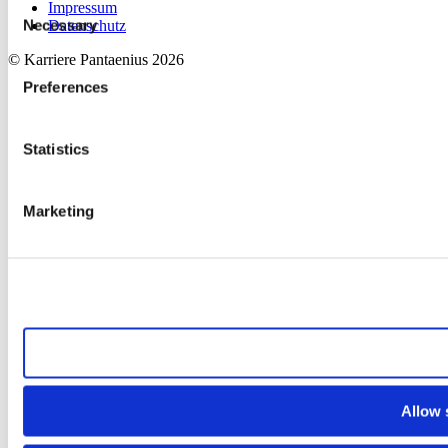
Consent
Impressum
Necessary
Datenschutz
Selection
© Karriere Pantaenius 2026
Preferences
Statistics
Marketing
Allow a
Allow 